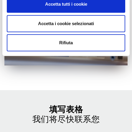
Accetta tutti i cookie
dalla Dichiarazione sui cookie.
Utilizziamo i cookie per personalizzare contenuti ed
Accetta i cookie selezionati
annunci, per fornire funzionalità dei social media e per
analizzare il nostro traffico. Condividiamo inoltre
informazioni sul modo in cui utilizzi il nostro sito con i
Rifiuta
nostri partner che si occupano di analisi dei dati web,
pubblicità e social media, i quali potrebbero combinarle
con altre informazioni che hai fornito loro o che hanno
raccolto dal tuo utilizzo dei loro servizi.
Cliccando sul tasto “
Accetta tutti i cookie
” acconsenti
all’utilizzo di tutti i cookie, mentre cliccando su “
Accetta
selezionati
” acconsenti all’installazione dei soli cookie
selezionati nei riquadri sottostanti. Cliccando su “
mostra
填写表格
i dettagli
” puoi vedere nel dettaglio le finalità dei singoli
我们将尽快联系您
cookie e le terze parti che installano i cookie tramite il
presente sito. Puoi gestire in maniera del tutto autonoma i