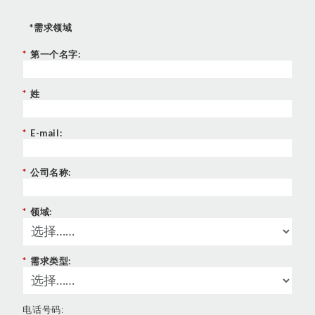
cookie tramite la sezione "Cookie Policy - Impostazioni
Cookie", accettando o inibendo l'utilizzo delle diverse
*需求领域
tipologie di Cookie attive sul nostro sito.
*
第一个名字:
Clicca qui
per visualizzare l’Informativa Privacy.
*
姓
*
E-mail:
*
公司名称:
*
领域:
*
需求类型:
电话号码: