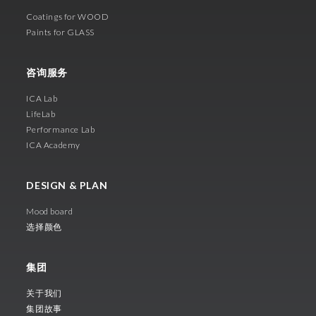
Coatings for WOOD
Paints for GLASS
咨询服务
ICA Lab
LifeLab
Performance Lab
ICA Academy
DESIGN & PLAN
Mood board
选择颜色
集团
关于我们
集团故事