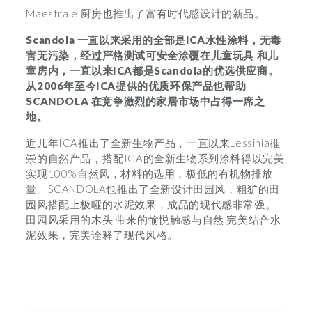
Maestrale 厨房也推出了富有时代感设计的新品。
Scandola
一直以来采用的全部是
ICA
水性涂料
，
无毒
害无污染
，
经过严格测试可安全涂覆在儿童玩具
和儿
童房内
，
一直以来
ICA
都是
Scandola
的优选供应商。
从
2006
年至今
ICA
提供的优质环保产品也帮助
SCANDOLA
在竞争激烈的家居市场中占得一席之
地。
近几年ICA推出了全新生物产品，一直以来Lessinia推
崇的自然产品，搭配ICA的全新生物系列涂料得以完美
实现100%自然风，材料的选用，极低的有机物排放
量。SCANDOLA也推出了全新设计田园风，粗犷的田
园风搭配上极哑的水泥效果，成品的现代感非常强。
田园风采用的木头 带来的愉悦触感与自然 完美结合水
泥效果，完美诠释了现代风格。