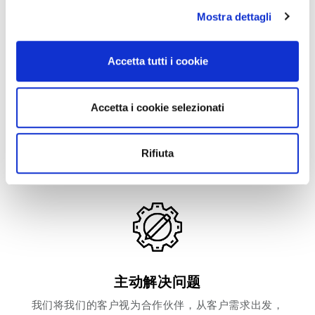
Mostra dettagli
Approfondisci come vengono elaborati i tuoi dati personali
e imposta le tue preferenze nella
sezione dettagli
. Puoi
modificare o ritirare il tuo consenso in qualsiasi momento
Accetta tutti i cookie
dalla Dichiarazione sui cookie.
Utilizziamo i cookie per personalizzare contenuti ed
Accetta i cookie selezionati
工艺性能优化
annunci, per fornire funzionalità dei social media e per
从产品设计出发到市场投放，我们提供给我们客户最
analizzare il nostro traffico. Condividiamo inoltre
优质的工艺流程。
informazioni sul modo in cui utilizzi il nostro sito con i
Rifiuta
nostri partner che si occupano di analisi dei dati web,
pubblicità e social media, i quali potrebbero combinarle
con altre informazioni che hai fornito loro o che hanno
raccolto dal tuo utilizzo dei loro servizi.
Cliccando sul tasto “
Accetta tutti i cookie
” acconsenti
all’utilizzo di tutti i cookie, mentre cliccando su “
Accetta
主动解决问题
selezionati
” acconsenti all’installazione dei soli cookie
我们将我们的客户视为合作伙伴，从客户需求出发，
selezionati nei riquadri sottostanti. Cliccando su “
mostra