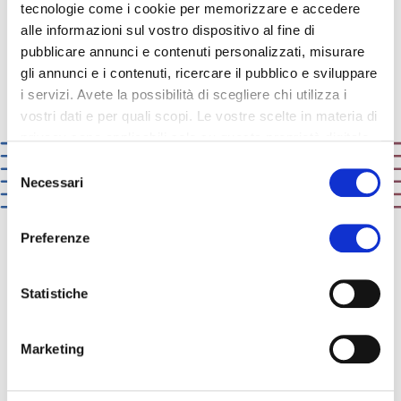
tecnologie come i cookie per memorizzare e accedere
alle informazioni sul vostro dispositivo al fine di
pubblicare annunci e contenuti personalizzati, misurare
gli annunci e i contenuti, ricercare il pubblico e sviluppare
i servizi. Avete la possibilità di scegliere chi utilizza i
vostri dati e per quali scopi. Le vostre scelte in materia di
privacy sono applicabili solo su questa proprietà digitale
in cui avete effettuato le vostre scelte. È possibile
Selezione
modificare o revocare il proprio consenso in qualsiasi
Necessari
del
momento dalla Dichiarazione sui cookie o facendo clic
consenso
sull'icona di attivazione della privacy.
Preferenze
Con il tuo consenso, vorremmo anche:
ICA:
solutions that matter
raccogliere informazioni sulla tua posizione
Statistiche
geografica, con un'approssimazione di qualche
metro,
我们不仅了解我们自己的产品并且非常了解我
Marketing
Identificare il tuo dispositivo, scansionandolo
们的客户，知道他们面对的挑战。所以我们提
attivamente alla ricerca di caratteristiche specifiche
供有效的解决方案帮助他们解决问题。
(impronte digitali).