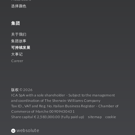
选择颜色
集团
关于我们
集团故事
可持续发展
大事记
Career
版权 © 2026
ICA SpA with a sole shareholder - Subject to the management
and coordination of The Sherwin-Williams Company
Tax ID., VAT and Reg. No. Italian Business Register - Chamber of
Commerce of Marche 00909430431
Share capital € 2,583,000.00 (fully paid up)
sitemap
cookie
websolute