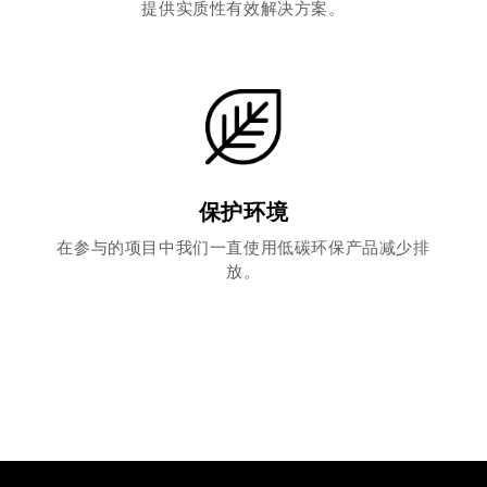
提供实质性有效解决方案。
i dettagli
” puoi vedere nel dettaglio le finalità dei singoli
cookie e le terze parti che installano i cookie tramite il
presente sito. Puoi gestire in maniera del tutto autonoma i
cookie tramite la sezione "Cookie Policy - Impostazioni
Cookie", accettando o inibendo l'utilizzo delle diverse
tipologie di Cookie attive sul nostro sito.
Clicca qui
per visualizzare l’Informativa Privacy.
保护环境
在参与的项目中我们一直使用低碳环保产品减少排
放。