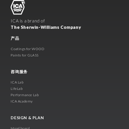
ICA is a brand of
The Sherwin-Williams Company
产品
Coatings for WOOD
Paints for GLASS
咨询服务
ICA Lab
LifeLab
Performance Lab
ICA Academy
DESIGN & PLAN
Mood board