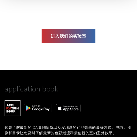
Cliccando sul tasto “
Accetta tutti i cookie
” acconsenti
all’utilizzo di tutti i cookie, mentre cliccando su “
Accetta
selezionati
” acconsenti all’installazione dei soli cookie
selezionati nei riquadri sottostanti. Cliccando su “
mostra
进入我们的实验室
i dettagli
” puoi vedere nel dettaglio le finalità dei singoli
cookie e le terze parti che installano i cookie tramite il
presente sito. Puoi gestire in maniera del tutto autonoma i
cookie tramite la sezione "Cookie Policy - Impostazioni
Cookie", accettando o inibendo l'utilizzo delle diverse
tipologie di Cookie attive sul nostro sito.
application book
Clicca qui
per visualizzare l’Informativa Privacy.
这是了解最新的ICA集团情况以及发现新的产品效果的最好方式。 视频、图
像和目录让您及时了解最新的色彩潮流和最创新的室内室外效果。