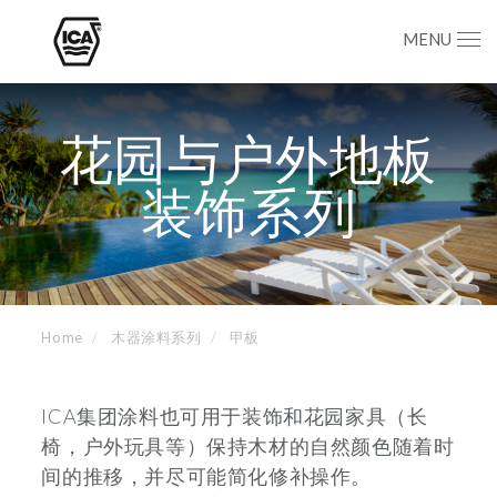
MENU
花园与户外地板
装饰系列
Home
木器涂料系列
甲板
ICA集团涂料也可用于装饰和花园家具（长
椅，户外玩具等）保持木材的自然颜色随着时
间的推移，并尽可能简化修补操作。