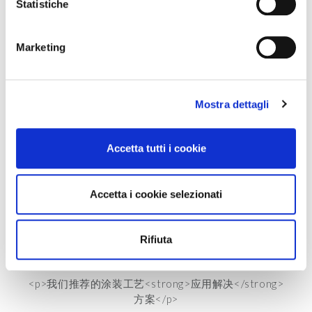
raccogliere informazioni sulla tua posizione
Statistiche
<p>随时随地探索我们的生命实验室</p>
geografica, con un'approssimazione di qualche
metro,
Marketing
Identificare il tuo dispositivo, scansionandolo
attivamente alla ricerca di caratteristiche specifiche
观察
(impronte digitali).
<p>&nbsp;&nbsp;以3D方式近距离观察我们展厅中的
Mostra dettagli
Approfondisci come vengono elaborati i tuoi dati personali
时尚饰面</p>
e imposta le tue preferenze nella
sezione dettagli
. Puoi
modificare o ritirare il tuo consenso in qualsiasi momento
Accetta tutti i cookie
dalla Dichiarazione sui cookie.
实用
Utilizziamo i cookie per personalizzare contenuti ed
Accetta i cookie selezionati
借助增强现实技术，让您“身临其境”体验我们的饰面板
annunci, per fornire funzionalità dei social media e per
analizzare il nostro traffico. Condividiamo inoltre
informazioni sul modo in cui utilizzi il nostro sito con i
Rifiuta
nostri partner che si occupano di analisi dei dati web,
发现
pubblicità e social media, i quali potrebbero combinarle
<p>我们推荐的涂装工艺<strong>应用解决</strong>
con altre informazioni che hai fornito loro o che hanno
方案</p>
raccolto dal tuo utilizzo dei loro servizi.