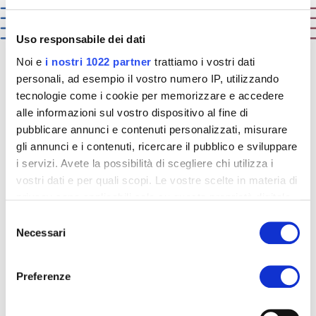
Uso responsabile dei dati
Noi e
i nostri 1022 partner
trattiamo i vostri dati
personali, ad esempio il vostro numero IP, utilizzando
tecnologie come i cookie per memorizzare e accedere
通过虚拟现实之旅发现我们的
alle informazioni sul vostro dispositivo al fine di
产品
pubblicare annunci e contenuti personalizzati, misurare
gli annunci e i contenuti, ricercare il pubblico e sviluppare
i servizi. Avete la possibilità di scegliere chi utilizza i
借助
虚拟现实技术
，您可以：
vostri dati e per quali scopi. Le vostre scelte in materia di
privacy sono applicabili solo su questa proprietà digitale
in cui avete effettuato le vostre scelte. È possibile
Selezione
modificare o revocare il proprio consenso in qualsiasi
Necessari
del
momento dalla Dichiarazione sui cookie o facendo clic
consenso
sull'icona di attivazione della privacy.
Preferenze
Con il tuo consenso, vorremmo anche:
探索