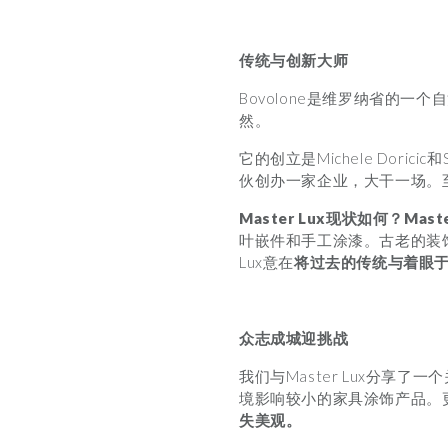
传统与创新大师
Bovolone是维罗纳省的
然。
它的创立是Michele Dori
伙创办一家企业，大干一场。
Master Lux
现状如何？Master
叶嵌件和手工涂漆。古老的装饰
Lux意在
将过去的传统与着眼
众志成城迎挑战
我们与Master Lux分享了
境影响较小的家具涂饰产品。
失美观。