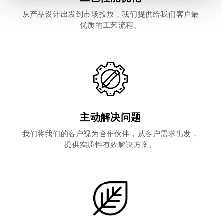
raccolto dal tuo utilizzo dei loro servizi.
从产品设计出发到市场投放，我们提供给我们客户最
优质的工艺流程。
Cliccando sul tasto “
Accetta tutti i cookie
” acconsenti
all’utilizzo di tutti i cookie, mentre cliccando su “
Accetta
selezionati
” acconsenti all’installazione dei soli cookie
selezionati nei riquadri sottostanti. Cliccando su “
mostra
i dettagli
” puoi vedere nel dettaglio le finalità dei singoli
cookie e le terze parti che installano i cookie tramite il
presente sito. Puoi gestire in maniera del tutto autonoma i
cookie tramite la sezione "Cookie Policy - Impostazioni
主动解决问题
Cookie", accettando o inibendo l'utilizzo delle diverse
我们将我们的客户视为合作伙伴，从客户需求出发，
tipologie di Cookie attive sul nostro sito.
提供实质性有效解决方案。
Clicca qui
per visualizzare l’Informativa Privacy.