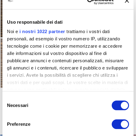
Uso responsabile dei dati
Noi e
i nostri 1022 partner
trattiamo i vostri dati
personali, ad esempio il vostro numero IP, utilizzando
tecnologie come i cookie per memorizzare e accedere
alle informazioni sul vostro dispositivo al fine di
pubblicare annunci e contenuti personalizzati, misurare
gli annunci e i contenuti, ricercare il pubblico e sviluppare
i servizi. Avete la possibilità di scegliere chi utilizza i
vostri dati e per quali scopi. Le vostre scelte in materia di
privacy sono applicabili solo su questa proprietà digitale
in cui avete effettuato le vostre scelte. È possibile
Selezione
modificare o revocare il proprio consenso in qualsiasi
Necessari
del
momento dalla Dichiarazione sui cookie o facendo clic
consenso
sull'icona di attivazione della privacy.
Preferenze
Con il tuo consenso, vorremmo anche: