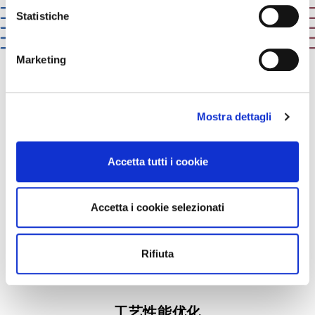
raccogliere informazioni sulla tua posizione
Statistiche
geografica, con un'approssimazione di qualche
metro,
Marketing
Identificare il tuo dispositivo, scansionandolo
attivamente alla ricerca di caratteristiche specifiche
(impronte digitali).
ICA:
solutions that matter
Mostra dettagli
Approfondisci come vengono elaborati i tuoi dati personali
e imposta le tue preferenze nella
sezione dettagli
. Puoi
我们不仅了解我们自己的产品并且非常了解我
modificare o ritirare il tuo consenso in qualsiasi momento
Accetta tutti i cookie
dalla Dichiarazione sui cookie.
们的客户，知道他们面对的挑战。所以我们提
供有效的解决方案帮助他们解决问题。
Utilizziamo i cookie per personalizzare contenuti ed
Accetta i cookie selezionati
annunci, per fornire funzionalità dei social media e per
analizzare il nostro traffico. Condividiamo inoltre
informazioni sul modo in cui utilizzi il nostro sito con i
Rifiuta
nostri partner che si occupano di analisi dei dati web,
pubblicità e social media, i quali potrebbero combinarle
con altre informazioni che hai fornito loro o che hanno
工艺性能优化