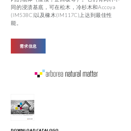
同的浸渍基底，可在松木，冷杉木和Accoya
(IM538C)以及橡木(IM117C)上达到最佳性
能。
需求信息
DOWNLOAD CATALOGO