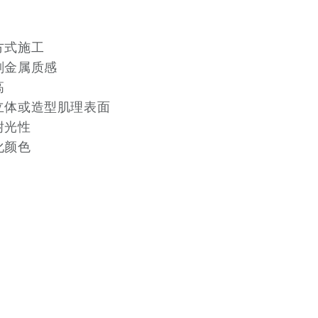
处
方式施工
刻金属质感
高
立体或造型肌理表面
耐光性
化颜色