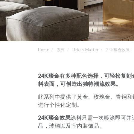
Home
系列
Urban Matter
24K璨金效果
24K
璨金有多种配色选择，可轻松复刻
料表面，可创造出独特潮流效果。
此系列中提供了黄金、玫瑰金、青铜和
进行个性化定制。
24K
璨金效果
涂料只需一次喷涂即可并
品，玻璃以及室内装饰品。