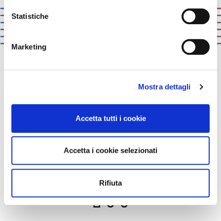
Con il tuo consenso, vorremmo anche:
raccogliere informazioni sulla tua posizione
Statistiche
geografica, con un'approssimazione di qualche
metro,
Marketing
Identificare il tuo dispositivo, scansionandolo
attivamente alla ricerca di caratteristiche specifiche
(impronte digitali).
ICA:
solutions that matter
Mostra dettagli
Approfondisci come vengono elaborati i tuoi dati personali
e imposta le tue preferenze nella
sezione dettagli
. Puoi
modificare o ritirare il tuo consenso in qualsiasi momento
我们不仅了解我们自己的产品并且非常了解我
Accetta tutti i cookie
dalla Dichiarazione sui cookie.
们的客户，知道他们面对的挑战。所以我们提
供有效的解决方案帮助他们解决问题。
Utilizziamo i cookie per personalizzare contenuti ed
Accetta i cookie selezionati
annunci, per fornire funzionalità dei social media e per
analizzare il nostro traffico. Condividiamo inoltre
informazioni sul modo in cui utilizzi il nostro sito con i
Rifiuta
nostri partner che si occupano di analisi dei dati web,
pubblicità e social media, i quali potrebbero combinarle
con altre informazioni che hai fornito loro o che hanno