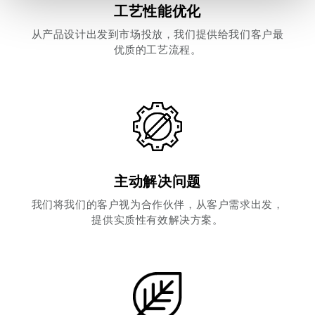
工艺性能优化
raccolto dal tuo utilizzo dei loro servizi.
从产品设计出发到市场投放，我们提供给我们客户最
Cliccando sul tasto “
Accetta tutti i cookie
” acconsenti
优质的工艺流程。
all’utilizzo di tutti i cookie, mentre cliccando su “
Accetta
selezionati
” acconsenti all’installazione dei soli cookie
selezionati nei riquadri sottostanti. Cliccando su “
mostra
i dettagli
” puoi vedere nel dettaglio le finalità dei singoli
cookie e le terze parti che installano i cookie tramite il
presente sito. Puoi gestire in maniera del tutto autonoma i
cookie tramite la sezione "Cookie Policy - Impostazioni
主动解决问题
Cookie", accettando o inibendo l'utilizzo delle diverse
tipologie di Cookie attive sul nostro sito.
我们将我们的客户视为合作伙伴，从客户需求出发，
提供实质性有效解决方案。
Clicca qui
per visualizzare l’Informativa Privacy.