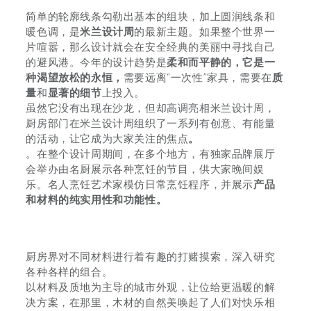
简单的轮廓线条勾勒出基本的组块，加上圆润线条和
暖色调，是
米兰设计周
的最新主题。如果整个世界一
片喧嚣，那么设计就会在安全经典的美丽中寻找自己
的避风港。今年的设计趋势是
柔和而平静的，它是一
种渴望放松的永恒，
需要远离“一次性”家具，需要在
质
量
和
显著的细节
上投入。
虽然它没有出现在沙龙，但却高调亮相米兰设计周，
厨房部门在米兰设计周组织了一系列有创意、有能量
的活动，让它成为大家关注的焦点
。
。在整个设计周期间，在多个地方，有独家品牌展厅
会举办由名厨展示各种烹饪的节目，供大家晚间娱
乐。名人烹饪艺术家模仿日常烹饪程序，并展示
产品
和材料的纯实用性和功能性。
厨房界对不同材料进行着有趣的打赌摸索，深入研究
各种各样的组合。
以材料及质地为主导的城市外观，让位给更温暖的解
决方案，在那里，木材的自然美唤起了人们对快乐相