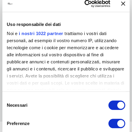
*
邮政编码:
Uso responsabile dei dati
*
国家:
Noi e
i nostri 1022 partner
trattiamo i vostri dati
personali, ad esempio il vostro numero IP, utilizzando
tecnologie come i cookie per memorizzare e accedere
问题或评论:
alle informazioni sul vostro dispositivo al fine di
pubblicare annunci e contenuti personalizzati, misurare
我想更新ICA集团时事新闻，产品信息以及项目
gli annunci e i contenuti, ricercare il pubblico e sviluppare
i servizi. Avete la possibilità di scegliere chi utilizza i
*
我接受本隐私条款
vostri dati e per quali scopi. Le vostre scelte in materia di
privacy sono applicabili solo su questa proprietà digitale
in cui avete effettuato le vostre scelte. È possibile
发送
Selezione
modificare o revocare il proprio consenso in qualsiasi
Necessari
del
momento dalla Dichiarazione sui cookie o facendo clic
consenso
sull'icona di attivazione della privacy.
Preferenze