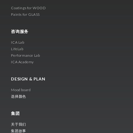
Coatings for WOOD
Paints for GLASS
咨询服务
ICA Lab
LifeLab
Performance Lab
ICA Academy
DESIGN & PLAN
Mood board
选择颜色
集团
关于我们
集团故事