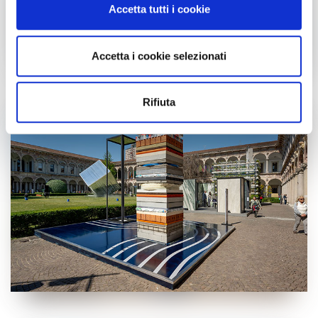
Accetta tutti i cookie
dalla Dichiarazione sui cookie.
Utilizziamo i cookie per personalizzare contenuti ed
Accetta i cookie selezionati
annunci, per fornire funzionalità dei social media e per
analizzare il nostro traffico. Condividiamo inoltre
informazioni sul modo in cui utilizzi il nostro sito con i
Rifiuta
nostri partner che si occupano di analisi dei dati web,
pubblicità e social media, i quali potrebbero combinarle
con altre informazioni che hai fornito loro o che hanno
raccolto dal tuo utilizzo dei loro servizi.
Cliccando sul tasto “
Accetta tutti i cookie
” acconsenti
all’utilizzo di tutti i cookie, mentre cliccando su “
Accetta
selezionati
” acconsenti all’installazione dei soli cookie
selezionati nei riquadri sottostanti. Cliccando su “
mostra
i dettagli
” puoi vedere nel dettaglio le finalità dei singoli
cookie e le terze parti che installano i cookie tramite il
presente sito. Puoi gestire in maniera del tutto autonoma i