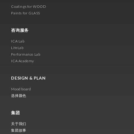
Coatings for WOOD
Paints for GLASS
咨询服务
ICA Lab
LifeLab
Performance Lab
ICA Academy
DESIGN & PLAN
Mood board
选择颜色
集团
关于我们
集团故事